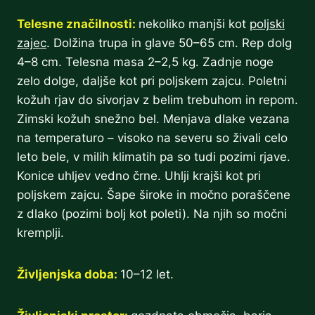
Telesne značilnosti:
nekoliko manjši kot
poljski
zajec
. Dolžina trupa in glave 50–65 cm. Rep dolg
4–8 cm. Telesna masa 2–2,5 kg. Zadnje noge
zelo dolge, daljše kot pri poljskem zajcu. Poletni
kožuh rjav do sivorjav z belim trebuhom in repom.
Zimski kožuh snežno bel. Menjava dlake vezana
na temperaturo – visoko na severu so živali celo
leto bele, v milih klimatih pa so tudi pozimi rjave.
Konice uhljev vedno črne. Uhlji krajši kot pri
poljskem zajcu. Šape široke in močno poraščene
z dlako (pozimi bolj kot poleti). Na njih so močni
kremplji.
Življenjska doba:
10–12 let.