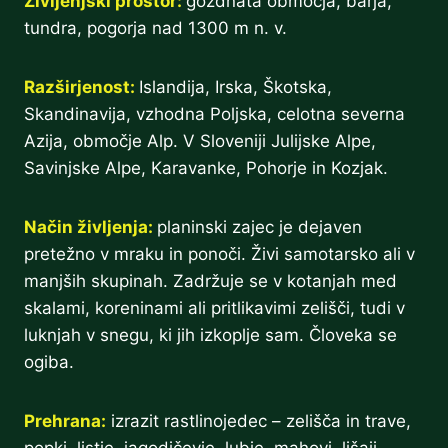
Življenjski prostor:
gozdnata območja, barja,
tundra, pogorja nad 1300 m n. v.
Razširjenost:
Islandija, Irska, Škotska,
Skandinavija, vzhodna Poljska, celotna severna
Azija, območje Alp. V Sloveniji Julijske Alpe,
Savinjske Alpe, Karavanke, Pohorje in Kozjak.
Način življenja:
planinski zajec je dejaven
pretežno v mraku in ponoči. Živi samotarsko ali v
manjših skupinah. Zadržuje se v kotanjah med
skalami, koreninami ali pritlikavimi zelišči, tudi v
luknjah v snegu, ki jih izkoplje sam. Človeka se
ogiba.
Prehrana:
izrazit rastlinojedec – zelišča in trave,