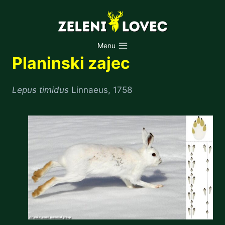
Skip
to
content
Menu
Planinski zajec
Lepus timidus
Linnaeus, 1758