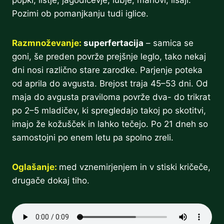
popki, listje, jagodičevje, lubje, mahovi, lišaji.
Pozimi ob pomanjkanju tudi iglice.
Razmnoževanje:
superfertacija
– samica se
goni, še preden povrže prejšnje leglo, tako nekaj
dni nosi različno stare zarodke. Parjenje poteka
od aprila do avgusta. Brejost traja 45–53 dni. Od
maja do avgusta praviloma povrže dva- do trikrat
po 2–5 mladičev, ki spregledajo takoj po skotitvi,
imajo že kožušček in lahko tečejo. Po 21 dneh so
samostojni po enem letu pa spolno zreli.
Oglašanje:
med vznemirjenjem in v stiski kričeče,
drugače dokaj tiho.