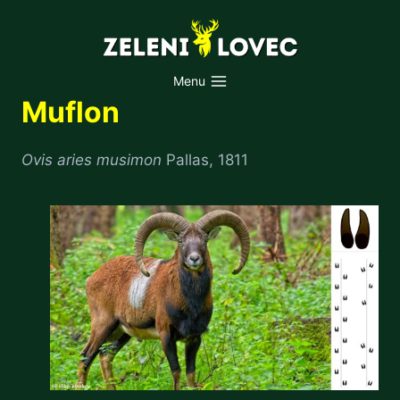
Skip
to
content
Menu
Muflon
Ovis aries musimon
Pallas, 1811