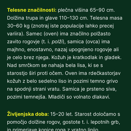
Telesne značilnosti:
plečna višina 65–90 cm.
Dolžina trupa in glave 110–130 cm. Telesna masa
30–60 kg (znotraj iste populacije lahko precej
variira). Samec (oven) ima značilno polžasto
zavito rogovje (t. i.
polži
), samica (ovca) ima
majhno, enostavno, nazaj upognjeno rogovje ali
je celo brez njega. Kožuh je kratkodlak in gladek.
Nad smrčkom se nahaja bela lisa, ki se s
starostjo širi proti očem. Oven ima rdečkastorjav
kožuh z belo sedelno liso in pozimi temno grivo
na spodnji strani vratu. Samica je prsteno siva,
pozimi temnejša. Mladiči so volnato dlakavi.
Življenjska doba:
15–20 let. Starost določamo s
pomočjo dolžine rogov, gostote t. i. lepotnih grb,
in primerjave konice roga z vratno linijo.