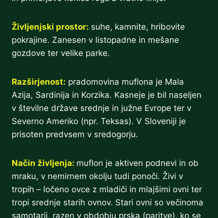
Življenjski prostor:
suhe, kamnite, hribovite
pokrajine. Zanesen v listopadne in mešane
gozdove ter velike parke.
Razširjenost:
pradomovina muflona je Mala
Azija, Sardinija in Korzika. Kasneje je bil naseljen
v številne države srednje in južne Evrope ter v
Severno Ameriko (npr. Teksas). V Sloveniji je
prisoten predvsem v sredogorju.
Način življenja:
muflon je aktiven podnevi in ob
mraku, v nemirnem okolju tudi ponoči. Živi v
tropih – ločeno ovce z mladiči in mlajšimi ovni ter
tropi srednje starih ovnov. Stari ovni so večinoma
samotarji, razen v obdobju prska (paritve), ko se