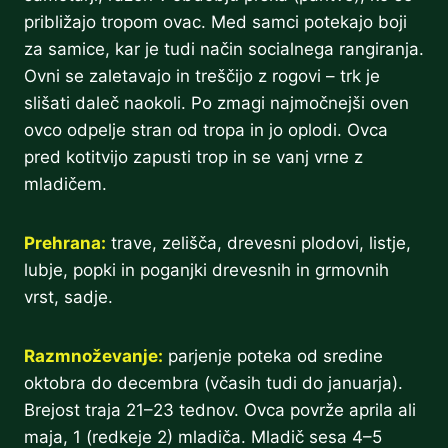
približajo tropom ovac. Med samci potekajo boji
za samice, kar je tudi način socialnega rangiranja.
Ovni se zaletavajo in treščijo z rogovi – trk je
slišati daleč naokoli. Po zmagi najmočnejši oven
ovco odpelje stran od tropa in jo oplodi. Ovca
pred kotitvijo zapusti trop in se vanj vrne z
mladičem.
Prehrana:
trave, zelišča, drevesni plodovi, listje,
lubje, popki in poganjki drevesnih in grmovnih
vrst, sadje.
Razmnoževanje:
parjenje poteka od sredine
oktobra do decembra (včasih tudi do januarja).
Brejost traja 21–23 tednov. Ovca povrže aprila ali
maja, 1 (redkeje 2) mladiča. Mladič sesa 4–5