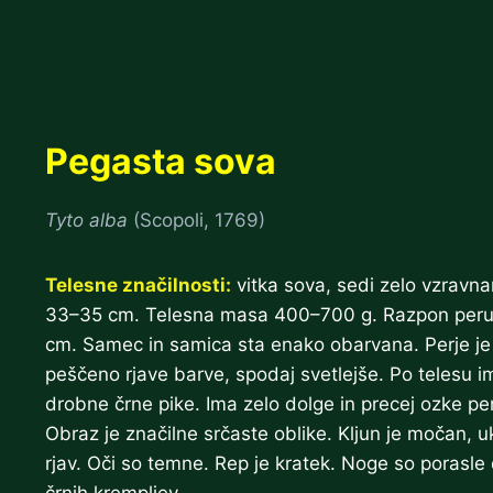
Skip
to
content
Pegasta sova
Tyto alba
(Scopoli, 1769)
Telesne značilnosti:
vitka sova, sedi zelo vzravna
33–35 cm. Telesna masa 400–700 g. Razpon peru
cm. Samec in samica sta enako obarvana. Perje je
peščeno rjave barve, spodaj svetlejše. Po telesu i
drobne črne pike. Ima zelo dolge in precej ozke pe
Obraz je značilne srčaste oblike. Kljun je močan, uk
rjav. Oči so temne. Rep je kratek. Noge so porasle
črnih krempljev.