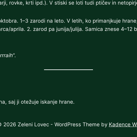
i, rovke, krti ipd.). V stiski se loti tudi ptičev in netopirj
obra. 1–3 zarodi na leto. V letih, ko primanjkuje hrane
rca/aprila. 2. zarod pa junija/julija. Samica znese 4–12 
rrraih
“.
, saj ji otežuje iskanje hrane.
 2026 Zeleni Lovec - WordPress Theme by
Kadence 