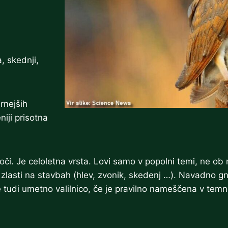
, skednji,
rnejših
niji prisotna
či. Je celoletna vrsta. Lovi samo v popolni temi, ne ob m
 zlasti na stavbah (hlev, zvonik, skedenj …). Navadno g
sede tudi umetno valilnico, če je pravilno nameščena v 