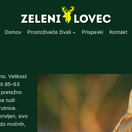
Domov
Prostoživeče živali
Prispevki
Kontakt
no. Velikost
ti 85–93
 pretežno
ma tudi
rutnice.
rivljen, sivo
 do močnih,