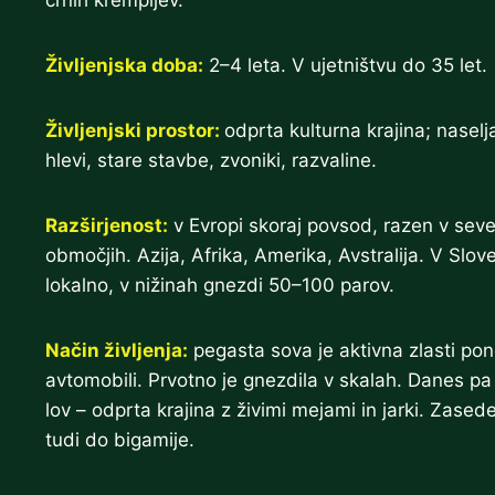
Življenjska doba:
2–4 leta. V ujetništvu do 35 let.
Življenjski prostor:
odprta kulturna krajina; naselja
hlevi, stare stavbe, zvoniki, razvaline.
Razširjenost:
v Evropi skoraj povsod, razen v seve
območjih. Azija, Afrika, Amerika, Avstralija. V Slove
lokalno, v nižinah gnezdi 50–100 parov.
Način življenja:
pegasta sova je aktivna zlasti pono
avtomobili. Prvotno je gnezdila v skalah. Danes pa
lov – odprta krajina z živimi mejami in jarki. Za
tudi do bigamije.