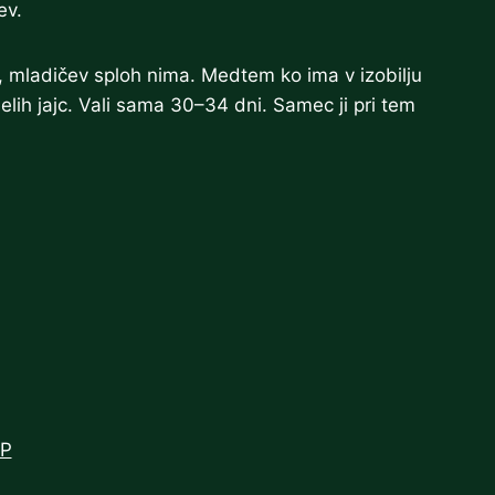
ev.
, mladičev sploh nima. Medtem ko ima v izobilju
belih jajc. Vali sama 30–34 dni. Samec ji pri tem
WP