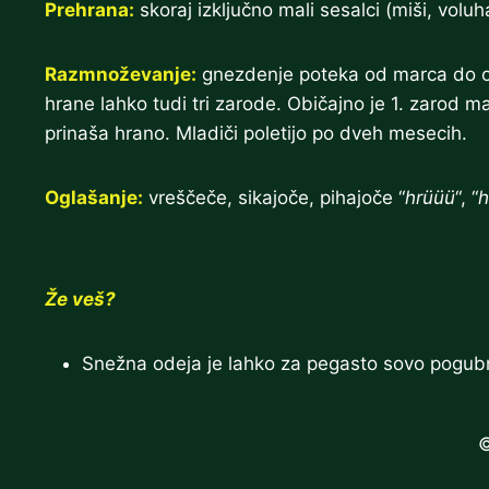
Prehrana:
skoraj izključno mali sesalci (miši, voluharj
Razmnoževanje:
gnezdenje poteka od marca do okt
hrane lahko tudi tri zarode. Običajno je 1. zarod ma
prinaša hrano. Mladiči poletijo po dveh mesecih.
Oglašanje:
vreščeče, sikajoče, pihajoče “
hrüüü
“, “
h
Že veš?
Snežna odeja je lahko za pegasto sovo pogubna
©