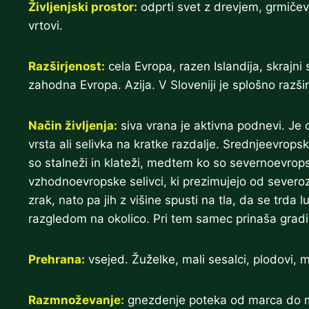
Življenjski prostor:
odprti svet z drevjem, grmičev
vrtovi.
Razširjenost:
cela Evropa, razen Islandija, skrajni 
zahodna Evropa. Azija. V Sloveniji je splošno razšir
Način življenja:
siva vrana je aktivna podnevi. Je 
vrsta ali selivka na kratke razdalje. Srednjeevrops
so stalneži in klateži, medtem ko so severnoevrop
vzhodnoevropske selivci, ki prezimujejo od severoz
zrak, nato pa jih z višine spusti na tla, da se trd
razgledom na okolico. Pri tem samec prinaša gradi
Prehrana:
vsejed. Žuželke, mali sesalci, plodovi, m
Razmnoževanje:
gnezdenje poteka od marca do maj