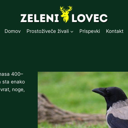
Domov
Prostoživeče živali
Prispevki
Kontakt
 masa 400–
a sta enako
vrat, noge,