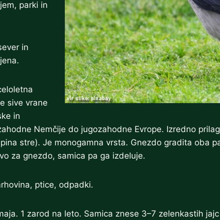
jem, parki in
sever in
jena.
celoletna
ke sive vrane
ske in
ahodne Nemčije do jugozahodne Evrope. Izredno prilagodl
a lupina stre). Je monogamna vrsta. Gnezdo gradita oba pa
vo za gnezdo, samica pa ga izdeluje.
rhovina, ptice, odpadki.
a. 1 zarod na leto. Samica znese 3–7 zelenkastih jajc 