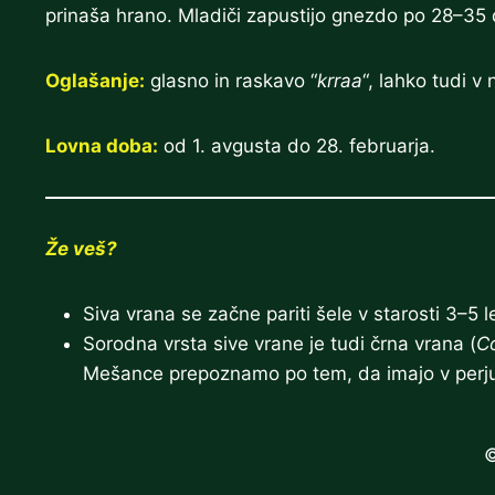
prinaša hrano. Mladiči zapustijo gnezdo po 28–35
Oglašanje:
glasno in raskavo “
krraa
“, lahko tudi v 
Lovna doba:
od 1. avgusta do 28. februarja.
Že veš?
Siva vrana se začne pariti šele v starosti 3–5 le
Sorodna vrsta sive vrane je tudi črna vrana (
C
Mešance prepoznamo po tem, da imajo v perju
©