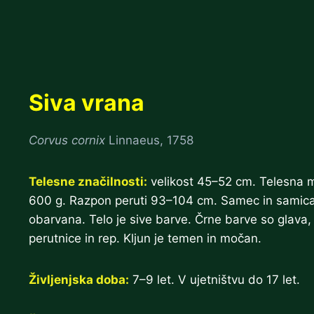
Skip
to
content
Siva vrana
Corvus cornix
Linnaeus, 1758
Telesne značilnosti:
velikost 45–52 cm. Telesna
600 g. Razpon peruti 93–104 cm. Samec in samic
obarvana. Telo je sive barve. Črne barve so glava, 
perutnice in rep. Kljun je temen in močan.
Življenjska doba:
7–9 let. V ujetništvu do 17 let.